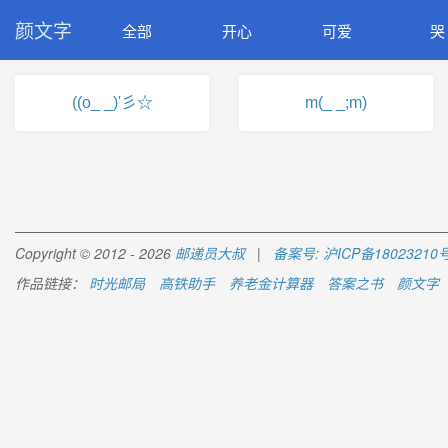
颜文字
全部
开心
可爱
哭
((o_ _)'彡☆
m(_ _;m)
Copyright © 2012 - 2026
邮递员大叔
|
备案号: 沪ICP备18023210号
作品链接：
时光邮局
高铁助手
养老金计算器
答案之书
颜文字