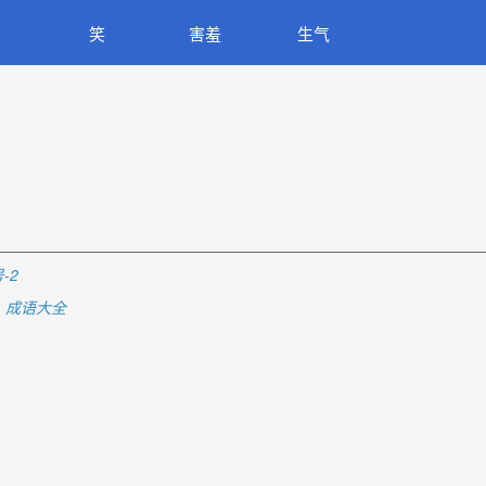
笑
害羞
生气
-2
成语大全