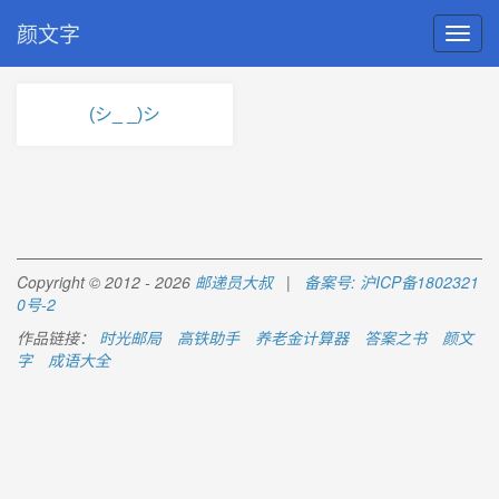
颜文字
(シ_ _)シ
Copyright © 2012 - 2026
邮递员大叔
|
备案号: 沪ICP备1802321
0号-2
作品链接：
时光邮局
高铁助手
养老金计算器
答案之书
颜文
字
成语大全