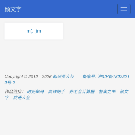
颜文字
m(. .)m
Copyright © 2012 - 2026
邮递员大叔
|
备案号: 沪ICP备1802321
0号-2
作品链接：
时光邮局
高铁助手
养老金计算器
答案之书
颜文
字
成语大全