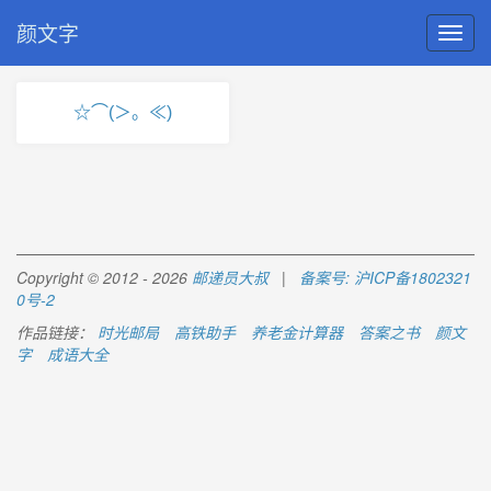
颜文字
☆⌒(＞。≪)
Copyright © 2012 - 2026
邮递员大叔
|
备案号: 沪ICP备1802321
0号-2
作品链接：
时光邮局
高铁助手
养老金计算器
答案之书
颜文
字
成语大全