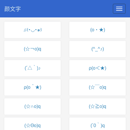
颜文字
♫꒰･◡･๑꒱
(o・★)
(☆￢o)q
(^_^♪)
(´△｀)♪
ρ(o＜★)
ρ(o＾★)
(☆￣o)q
(☆∩o)q
(☆≧o)q
(☆Θo)q
(´0｀)q