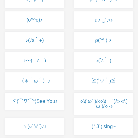
(o^^o)♪
♫♪˙‿˙♫♪
♪(ﾉε｀●)
ρ(^^ )♭
♪～(￣ε￣)
♪(´ε｀ )
（＊＾ω＾）♪
≧(´▽｀)≦
ヾ(⌒∇⌒*)See You♪
‹‹\(´ω` )/››‹‹\( ´)/›› ‹‹\(
´ω`)/››~♪
ヽ(○´∀`)ﾉ♪
( ′ 3`) sing~