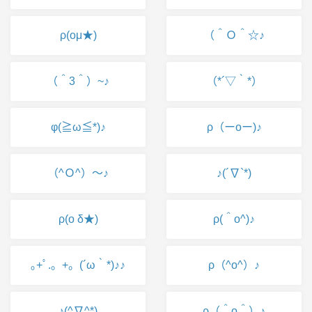
ρ(oμ★)
（＾Ｏ＾☆♪
（＾3＾）~♪
（*´▽｀*）
φ(≧ω≦*)♪
ρ（ーoー)♪
（^Ｏ^）～♪
♪(´∇`*)
ρ(o δ★)
ρ(＾o^)♪
｡+ﾟ.。+。(´ω｀*)♪♪
ρ（^o^）♪
♪(^∇^*)
ρ（＾o＾）♪