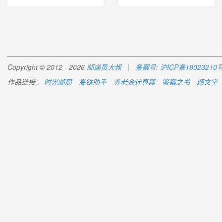
Copyright © 2012 - 2026
邮递员大叔
|
备案号: 沪ICP备18023210号
作品链接：
时光邮局
高铁助手
养老金计算器
答案之书
颜文字