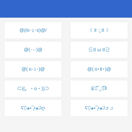
@(/o･ｪ･o)@/
☾ठ ੁठ☽
@(･-･)@
⊆ಠ ω ಠ⊇
@( o･ｪ･)@
@( o･ꎴ･)@
⊂((。・o・))⊃
₢⦿͡ ˒̫̮ ⦿͡ꀣ
Ϛ⃘๑•͡ .̫•๑꒜ღ
Ϛ⃘๑•͡ .̫•๑꒜♬♫