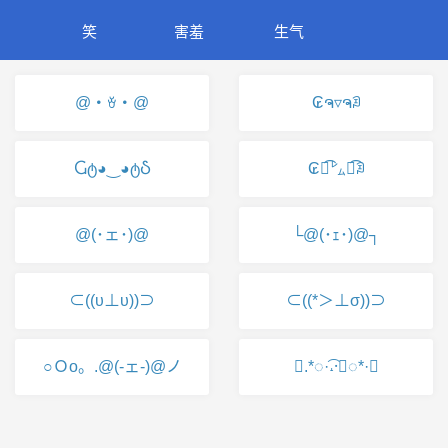
笑
害羞
生气
@・ꈊ・@
₢ຈ▿ຈꀣ
Ⴚტ◕‿◕ტჂ
₢⦿͡㍕⦿͡ꀣ
@(･ェ･)@
└@(･ｪ･)@┐
⊂((υ⊥υ))⊃
⊂((*＞⊥σ))⊃
○Ｏo。.@(-ェ-)@ノ
✧.*◌·͡˔·ོ◌*·✧