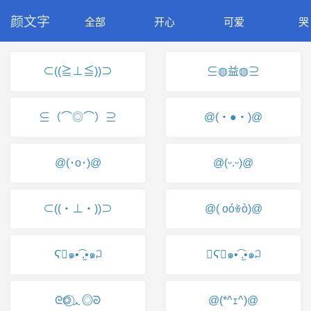
颜文字
全部
开心
可爱
哭
⊂((≧⊥≦))⊃
⊆◍益◍⊇
⊆（⌒◎⌒）⊇
@(・●・)@
@(･o･)@
@(ᵕ.ᵕ)@
⊂((・⊥・))⊃
@( oóꎴò)@
Ϛ⃘๑•͡ .̫•๑꒜
Ϛ⃘๑•͡ .̫•๑꒜
ᘓ◎⃝ᆺ◎⃝ᘐ
@(*^ｪ^)@