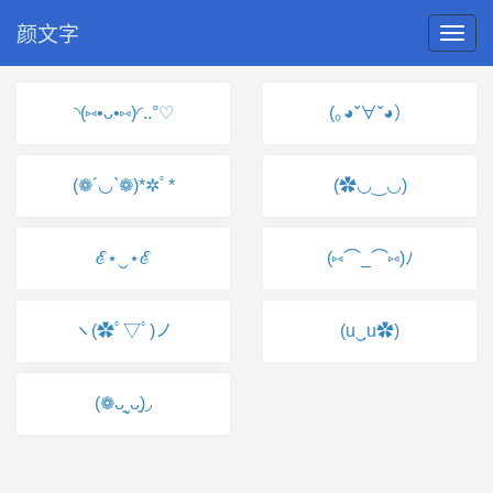
颜文字
◝(⑅•ᴗ•⑅)◜..°♡
(｡◕ˇ∀ˇ◕）
(❁´◡`❁)*✲ﾟ*
(✿◡‿◡)
ℰ⋆‿⋆ℰ
(⑅⌒_⌒⑅)ﾉ
ヽ(✿ﾟ▽ﾟ)ノ
(u‿ฺu✿)
(❁ᴗ͈ˬᴗ͈)◞