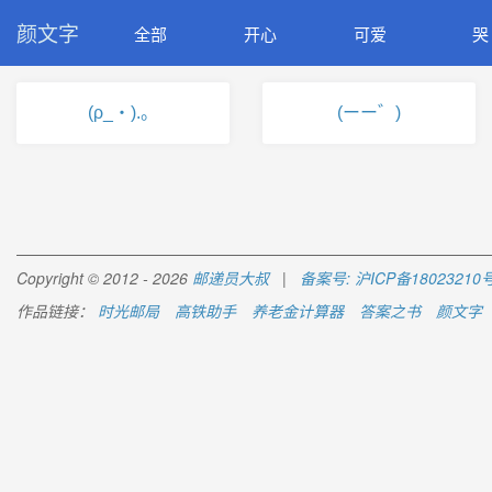
颜文字
全部
开心
可爱
哭
(ρ_・).。
(ーー゛)
Copyright © 2012 - 2026
邮递员大叔
|
备案号: 沪ICP备18023210号
作品链接：
时光邮局
高铁助手
养老金计算器
答案之书
颜文字