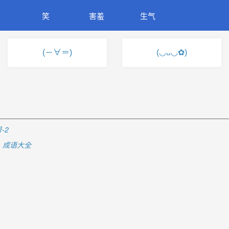
笑
害羞
生气
(－∀＝)
(◡ᴗ◡✿)
-2
成语大全