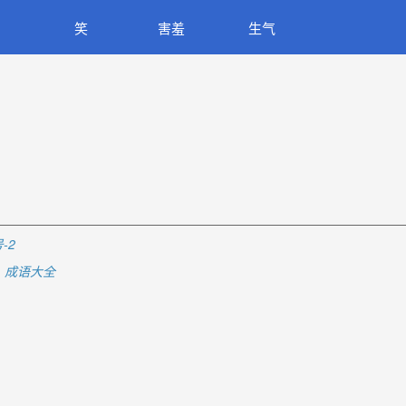
笑
害羞
生气
-2
成语大全