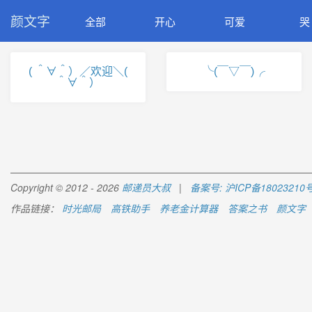
颜文字
全部
开心
可爱
哭
( ＾∀＾）／欢迎＼(
╰(￣▽￣)╭
＾∀＾）
Copyright © 2012 - 2026
邮递员大叔
|
备案号: 沪ICP备18023210号
作品链接：
时光邮局
高铁助手
养老金计算器
答案之书
颜文字