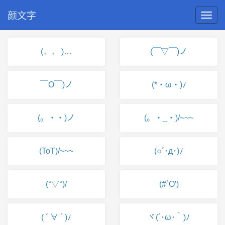
颜文字
(．． )…
(￣▽￣)ノ
￣O￣)ノ
(*・ω・)ﾉ
(。・・)ノ
(。・_・)/~~~
(ToT)/~~~
(○´･д･)ﾉ
(°▽°)/
(#`O′)
( ´ ∀ ` )ﾉ
ヾ(´･ω･｀)ﾉ