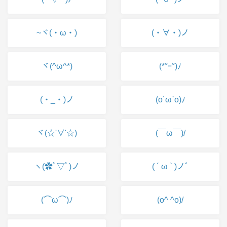
~ヾ(・ω・)
(・∀・)ノ
ヾ(^ω^*)
(*°ｰ°)ﾉ
(・_・)ノ
(o´ω`o)ﾉ
ヾ(☆'∀'☆)
(￣ω￣)/
ヽ(✿ﾟ▽ﾟ)ノ
( ´ ω ` )ノﾞ
(⌒ω⌒)ﾉ
(o^ ^o)/