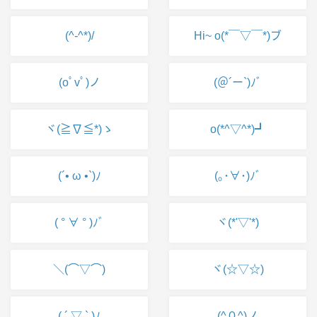
(^-^*)/
Hi~ o(*￣▽￣*)ブ
(oﾟvﾟ)ノ
(＠´ー`)ﾉﾞ
ヾ(≧∇≦*)ゝ
o(*^▽^*)┛
(´• ω •`)ﾉ
(｡･∀･)ﾉﾞ
( ° ∀ ° )ﾉﾞ
ヾ(*'▽'*)
＼(⌒▽⌒)
ヾ(☆▽☆)
( ´ ▽ ` )ﾉ
(^０^)ノ