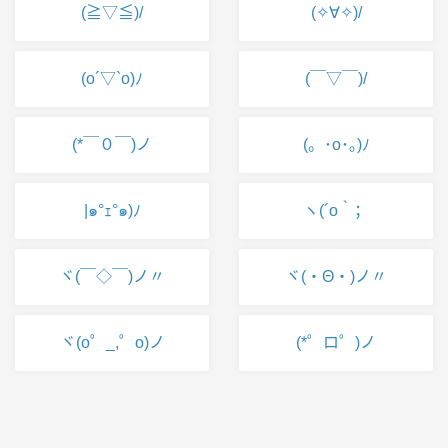
(≧▽≦)/
(✧∀✧)/
(o´▽`o)ﾉ
(￣▽￣)/
(*￣０￣)ノ
(。･o･｡)ﾉ
|๑°ｪ°๑)ﾉ
ヽ(´o｀；
ヾ(￣◇￣)ノ〃
ヾ(・Θ・)ノ〃
ヾ(o゜_,゜o)ノ
(*゜ロ゜)ノ