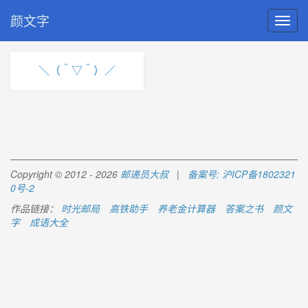
颜文字
＼（＾▽＾）／
Copyright © 2012 - 2026
邮递员大叔
|
备案号: 沪ICP备1802321
0号-2
作品链接：
时光邮局
高铁助手
养老金计算器
答案之书
颜文
字
成语大全